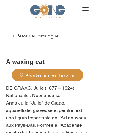
< Retour au catalogue
g_0075
A waxing cat
🤍 Ajouter à mes favoris
DE GRAAG, Julie (1877 – 1924)
Nationalité : Néerlandaise
Anna Julia "Julie" de Graag,
aquarelliste, graveuse et peintre, est
une figure importante de l'Art nouveau
aux Pays-Bas. Formée à l'Académie
royale des beaux-arts de La Haye, elle