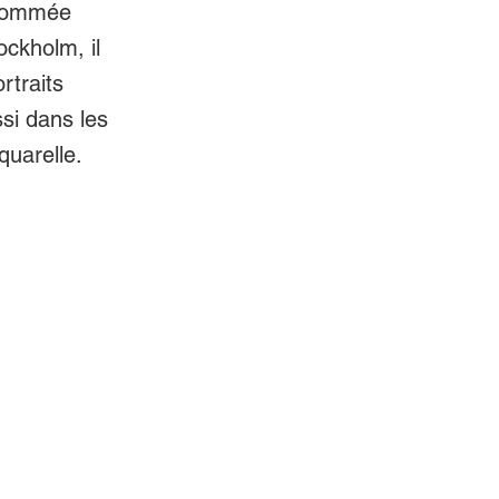
enommée
ockholm, il
rtraits
ssi dans les
quarelle.