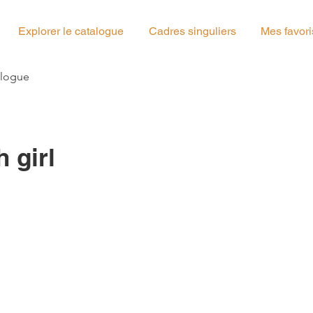
Explorer le catalogue
Cadres singuliers
Mes favori
g_03
alogue
h girl