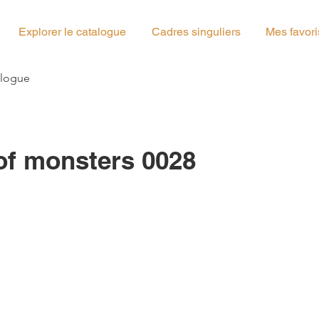
Explorer le catalogue
Cadres singuliers
Mes favori
g_01
alogue
of monsters 0028