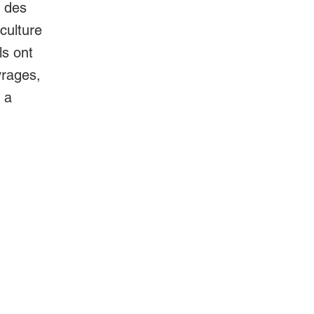
t des
culture
ls ont
vrages,
 a