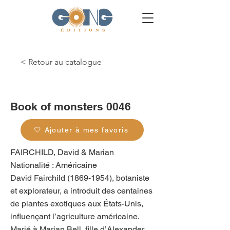
< Retour au catalogue
g_0120
Book of monsters 0046
🤍 Ajouter à mes favoris
FAIRCHILD, David & Marian
Nationalité : Américaine
David Fairchild
(1869-1954)
, botaniste
et explorateur, a introduit des centaines
de plantes exotiques aux États-Unis,
influençant l’agriculture américaine.
Marié à Marian Bell, fille d’Alexander