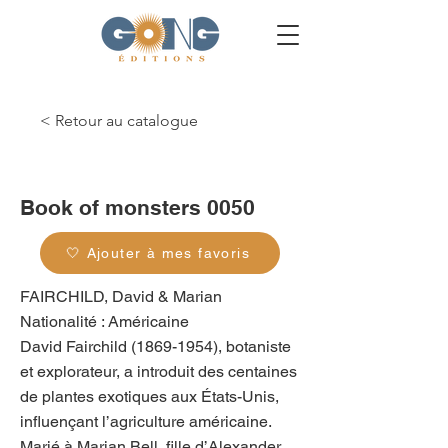
< Retour au catalogue
g_0121
Book of monsters 0050
🤍 Ajouter à mes favoris
FAIRCHILD, David & Marian
Nationalité : Américaine
David Fairchild
(1869-1954)
, botaniste
et explorateur, a introduit des centaines
de plantes exotiques aux États-Unis,
influençant l’agriculture américaine.
Marié à Marian Bell, fille d’Alexander