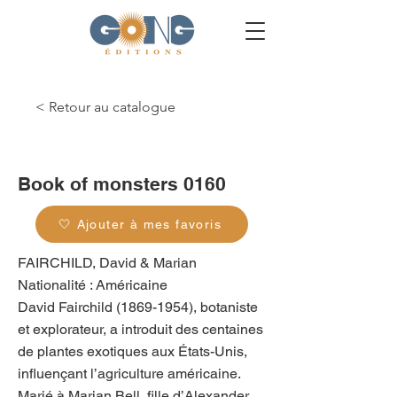
< Retour au catalogue
g_0134
Book of monsters 0160
🤍 Ajouter à mes favoris
FAIRCHILD, David & Marian
Nationalité : Américaine
David Fairchild
(1869-1954)
, botaniste
et explorateur, a introduit des centaines
de plantes exotiques aux États-Unis,
influençant l’agriculture américaine.
Marié à Marian Bell, fille d’Alexander