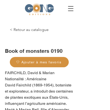
< Retour au catalogue
g_0140
Book of monsters 0190
🤍 Ajouter à mes favoris
FAIRCHILD, David & Marian
Nationalité : Américaine
David Fairchild
(1869-1954)
, botaniste
et explorateur, a introduit des centaines
de plantes exotiques aux États-Unis,
influençant l’agriculture américaine.
Marié à Marian Bell, fille d’Alexander