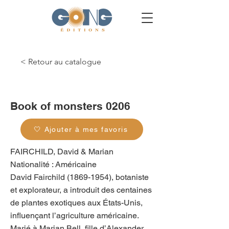
< Retour au catalogue
g_0143
Book of monsters 0206
🤍 Ajouter à mes favoris
FAIRCHILD, David & Marian
Nationalité : Américaine
David Fairchild
(1869-1954)
, botaniste
et explorateur, a introduit des centaines
de plantes exotiques aux États-Unis,
influençant l’agriculture américaine.
Marié à Marian Bell, fille d’Alexander