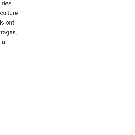
t des
culture
ls ont
vrages,
 a