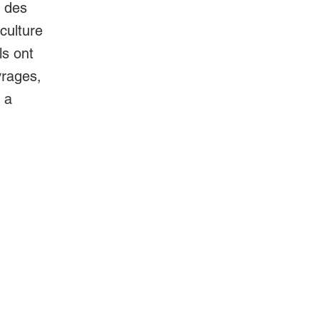
t des
culture
ls ont
vrages,
 a