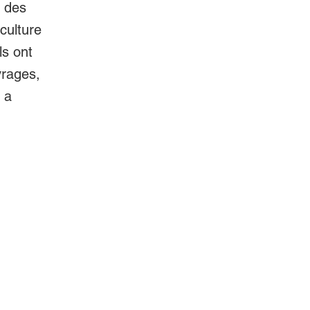
t des
culture
ls ont
vrages,
 a