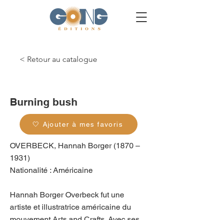
< Retour au catalogue
g_0251
Burning bush
🤍 Ajouter à mes favoris
OVERBECK, Hannah Borger (1870 –
1931)
Nationalité : Américaine
Hannah Borger Overbeck fut une
artiste et illustratrice américaine du
mouvement Arts and Crafts. Avec ses