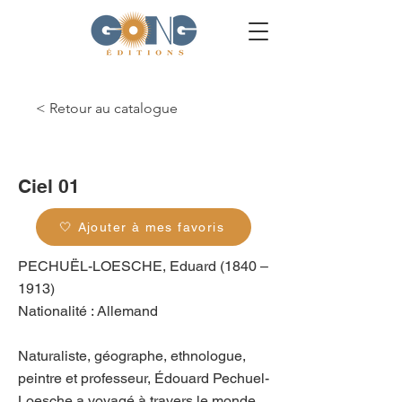
< Retour au catalogue
g_0421
Ciel 01
🤍 Ajouter à mes favoris
PECHUËL-LOESCHE, Eduard (1840 –
1913)
Nationalité : Allemand
Naturaliste, géographe, ethnologue,
peintre et professeur, Édouard Pechuel-
Loesche a voyagé à travers le monde,