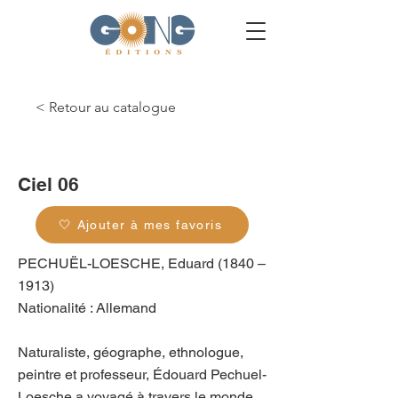
< Retour au catalogue
g_0501
Ciel 06
🤍 Ajouter à mes favoris
PECHUËL-LOESCHE, Eduard (1840 –
1913)
Nationalité : Allemand
Naturaliste, géographe, ethnologue,
peintre et professeur, Édouard Pechuel-
Loesche a voyagé à travers le monde,