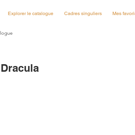
Explorer le catalogue
Cadres singuliers
Mes favori
g_00
alogue
Dracula