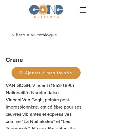
< Retour au catalogue
g_0341
Crane
🤍 Ajouter à mes favoris
VAN GOGH, Vincent
(1853-1890)
Nationalité : Néerlandaise
Vincent Van Gogh, peintre post-
impressionniste, est célèbre pour ses
œuvres vibrantes et expressives
comme "La Nuit étoilée" et "Les
Tournesols". Né aux Pays-Bas, il a