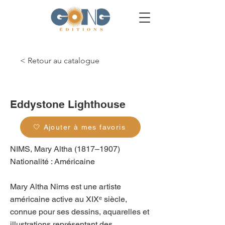
< Retour au catalogue
g_0499
Eddystone Lighthouse
🤍 Ajouter à mes favoris
NIMS, Mary Altha (1817–1907)
Nationalité : Américaine
Mary Altha Nims est une artiste
américaine active au XIXᵉ siècle,
connue pour ses dessins, aquarelles et
illustrations représentant des