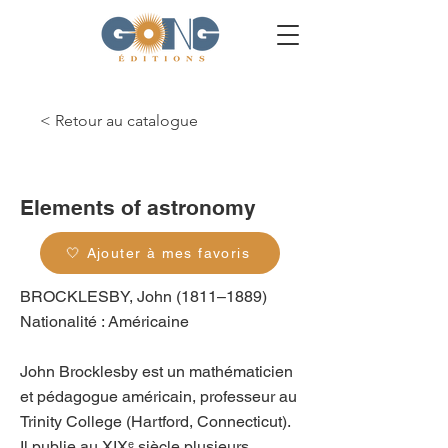
< Retour au catalogue
g_0370
Elements of astronomy
🤍 Ajouter à mes favoris
BROCKLESBY, John (1811–1889)
Nationalité : Américaine
John Brocklesby est un mathématicien
et pédagogue américain, professeur au
Trinity College (Hartford, Connecticut).
Il publie au XIXᵉ siècle plusieurs