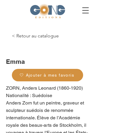
< Retour au catalogue
g_0362
Emma
🤍 Ajouter à mes favoris
ZORN, Anders Leonard
(1860-1920)
Nationalité : Suédoise
Anders Zorn fut un peintre, graveur et
sculpteur suédois de renommée
internationale. Élève de l'Académie
royale des beaux-arts de Stockholm, il
voyagea à travers l'Europe et les États-