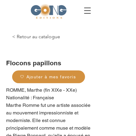
< Retour au catalogue
g_0291
Flocons papillons
🤍 Ajouter à mes favoris
ROMME, Marthe (fin XIXe - XXe)
Nationalité : Française
Marthe Romme fut une artiste associée
au mouvement impressionniste et
moderniste. Elle est connue
principalement comme muse et modèle
de Pierre Bonnard, qu'elle a épousé en