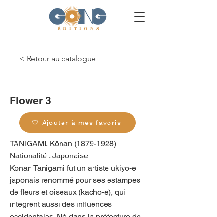
< Retour au catalogue
g_0304
Flower 3
🤍 Ajouter à mes favoris
TANIGAMI, Kōnan
(1879-1928)
Nationalité : Japonaise
Kōnan Tanigami fut un artiste ukiyo-e
japonais renommé pour ses estampes
de fleurs et oiseaux (kacho-e), qui
intègrent aussi des influences
occidentales. Né dans la préfecture de