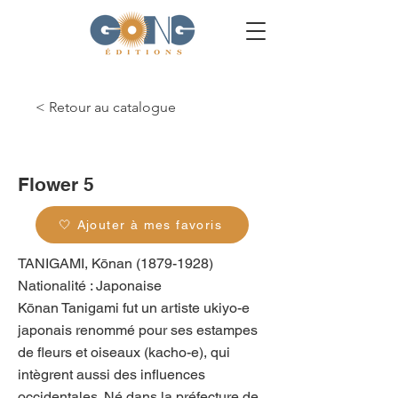
< Retour au catalogue
g_0306
Flower 5
🤍 Ajouter à mes favoris
TANIGAMI, Kōnan
(1879-1928)
Nationalité : Japonaise
Kōnan Tanigami fut un artiste ukiyo-e
japonais renommé pour ses estampes
de fleurs et oiseaux (kacho-e), qui
intègrent aussi des influences
occidentales. Né dans la préfecture de