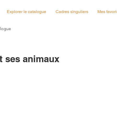
Explorer le catalogue
Cadres singuliers
Mes favori
g_03
alogue
et ses animaux