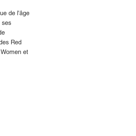
que de l'âge
r ses
de
des Red
le Women et