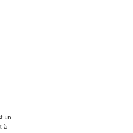
t un
t à