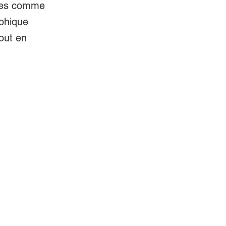
eures comme
phique
tout en