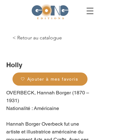
< Retour au catalogue
g_0255
Holly
🤍 Ajouter à mes favoris
OVERBECK, Hannah Borger (1870 –
1931)
Nationalité : Américaine
Hannah Borger Overbeck fut une
artiste et illustratrice américaine du
mouvement Arts and Crafts. Avec ses