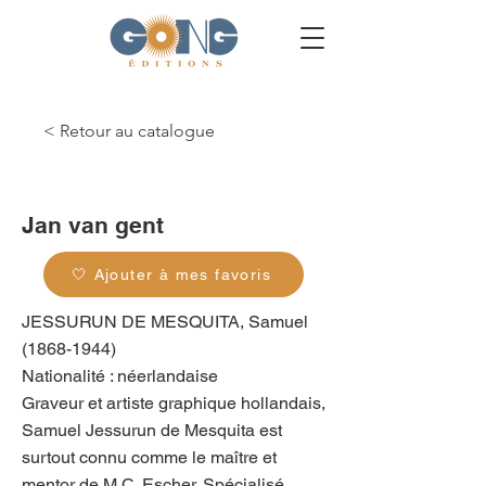
< Retour au catalogue
g_0087
Jan van gent
🤍 Ajouter à mes favoris
JESSURUN DE MESQUITA, Samuel
(1868-1944)
Nationalité : néerlandaise
Graveur et artiste graphique hollandais,
Samuel Jessurun de Mesquita est
surtout connu comme le maître et
mentor de M.C. Escher. Spécialisé