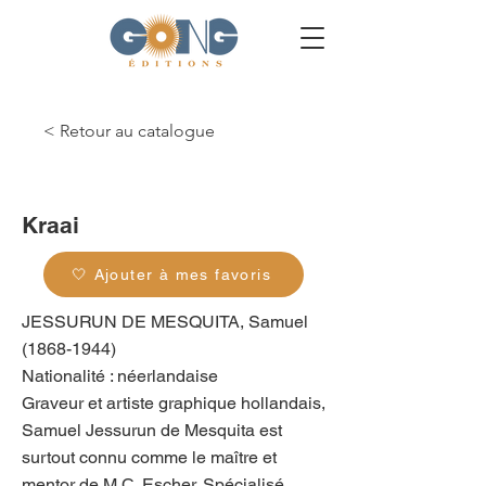
< Retour au catalogue
g_0088
Kraai
🤍 Ajouter à mes favoris
JESSURUN DE MESQUITA, Samuel
(1868-1944)
Nationalité : néerlandaise
Graveur et artiste graphique hollandais,
Samuel Jessurun de Mesquita est
surtout connu comme le maître et
mentor de M.C. Escher. Spécialisé