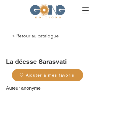
< Retour au catalogue
g_0016
La déesse Sarasvati
🤍 Ajouter à mes favoris
Auteur anonyme