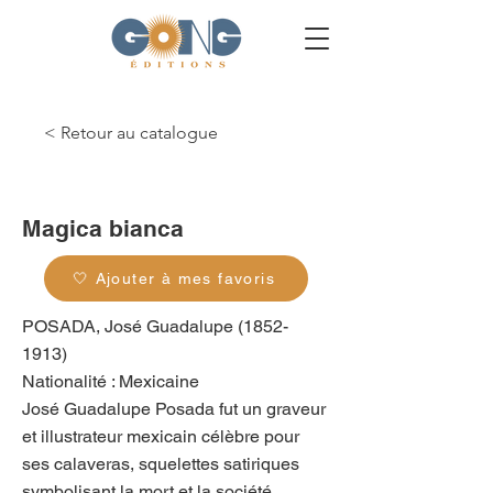
< Retour au catalogue
g_0286
Magica bianca
🤍 Ajouter à mes favoris
POSADA, José Guadalupe
(1852-
1913)
Nationalité : Mexicaine
José Guadalupe Posada fut un graveur
et illustrateur mexicain célèbre pour
ses calaveras, squelettes satiriques
symbolisant la mort et la société.