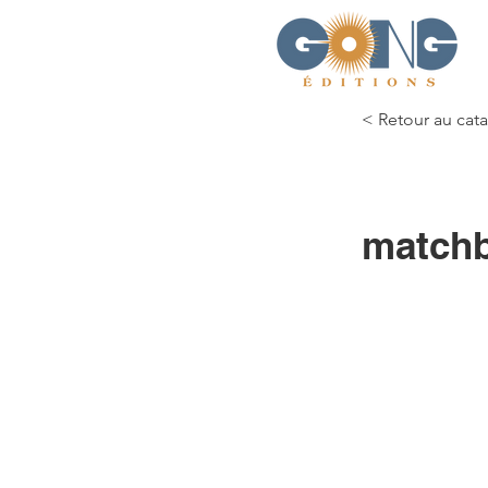
< Retour au cat
matchb