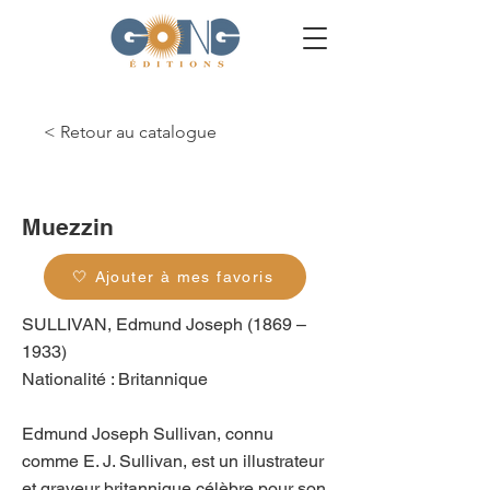
< Retour au catalogue
g_0300
Muezzin
🤍 Ajouter à mes favoris
SULLIVAN, Edmund Joseph (1869 –
1933)
Nationalité : Britannique
Edmund Joseph Sullivan, connu
comme E. J. Sullivan, est un illustrateur
et graveur britannique célèbre pour son