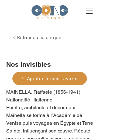
< Retour au catalogue
g_0227
Nos invisibles
🤍 Ajouter à mes favoris
MAINELLA, Raffaele
(1856-1941)
Nationalité : Italienne
Peintre, architecte et décorateur,
Mainella se forma à l’Académie de
Venise puis voyagea en Égypte et Terre
Sainte, influençant son œuvre. Réputé
pour ses aquarelles vives et poétiques,