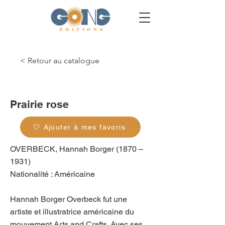
< Retour au catalogue
g_0261
Prairie rose
🤍 Ajouter à mes favoris
OVERBECK, Hannah Borger (1870 –
1931)
Nationalité : Américaine
Hannah Borger Overbeck fut une
artiste et illustratrice américaine du
mouvement Arts and Crafts. Avec ses