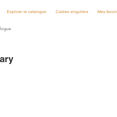
Explorer le catalogue
Cadres singuliers
Mes favori
g_00
alogue
ary