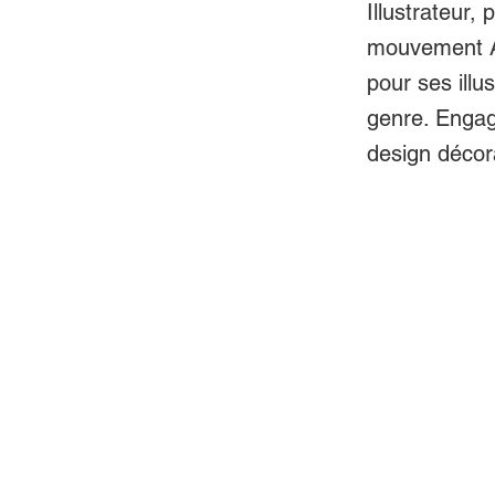
Illustrateur,
mouvement Art
pour ses illu
genre. Engagé
design décora