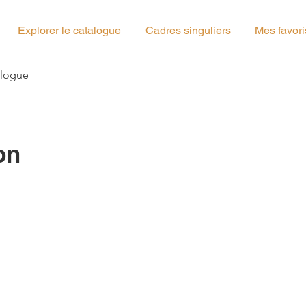
Explorer le catalogue
Cadres singuliers
Mes favori
g_04
alogue
on