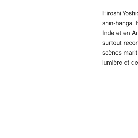
Hiroshi Yosh
shin-hanga. 
Inde et en Am
surtout reco
scènes mariti
lumière et d