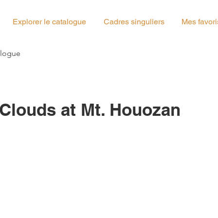
Explorer le catalogue
Cadres singuliers
Mes favori
g_04
alogue
 Clouds at Mt. Houozan