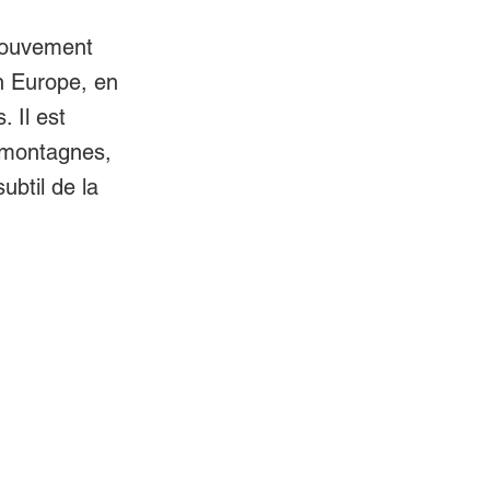
 mouvement
en Europe, en
 Il est
 montagnes,
ubtil de la