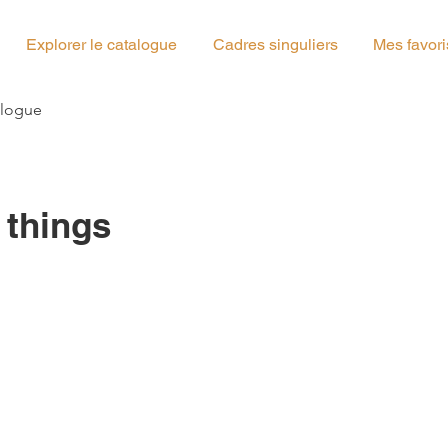
Explorer le catalogue
Cadres singuliers
Mes favori
g_02
alogue
 things