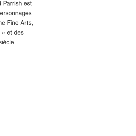
 Parrish est
 personnages
he Fine Arts,
e » et des
iècle.