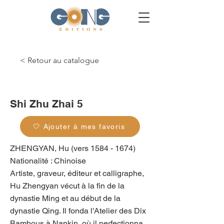
< Retour au catalogue
x
Shi Zhu Zhai 5
🤍 Ajouter à mes favoris
ZHENGYAN, Hu (vers
1584 - 1674)
Nationalité : Chinoise
Artiste, graveur, éditeur et calligraphe,
Hu Zhengyan vécut à la fin de la
dynastie Ming et au début de la
dynastie Qing. Il fonda l'Atelier des Dix
Bambous à Nankin, où il perfectionna