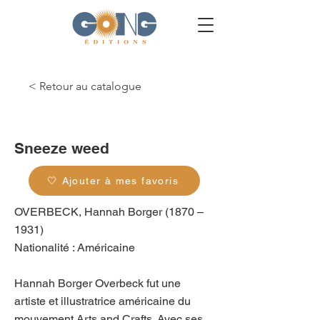
< Retour au catalogue
g_0262
Sneeze weed
🤍 Ajouter à mes favoris
OVERBECK, Hannah Borger (1870 –
1931)
Nationalité : Américaine
Hannah Borger Overbeck fut une
artiste et illustratrice américaine du
mouvement Arts and Crafts. Avec ses