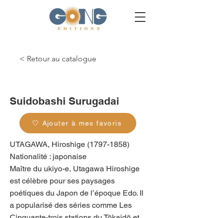
< Retour au catalogue
g_0340
Suidobashi Surugadai
🤍 Ajouter à mes favoris
UTAGAWA, Hiroshige
(1797-1858)
Nationalité : japonaise
Maître du ukiyo-e, Utagawa Hiroshige
est célèbre pour ses paysages
poétiques du Japon de l’époque Edo. Il
a popularisé des séries comme Les
Cinquante-trois stations du Tōkaidō et