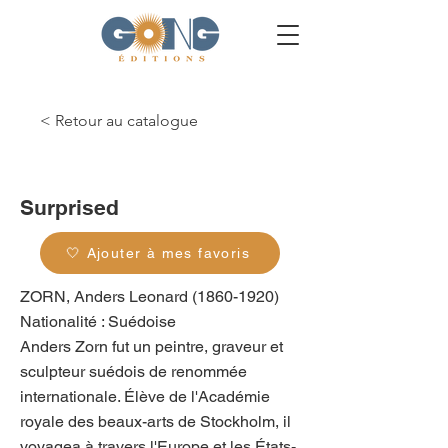
< Retour au catalogue
g_0365
Surprised
🤍 Ajouter à mes favoris
ZORN, Anders Leonard
(1860-1920)
Nationalité : Suédoise
Anders Zorn fut un peintre, graveur et
sculpteur suédois de renommée
internationale. Élève de l'Académie
royale des beaux-arts de Stockholm, il
voyagea à travers l'Europe et les États-