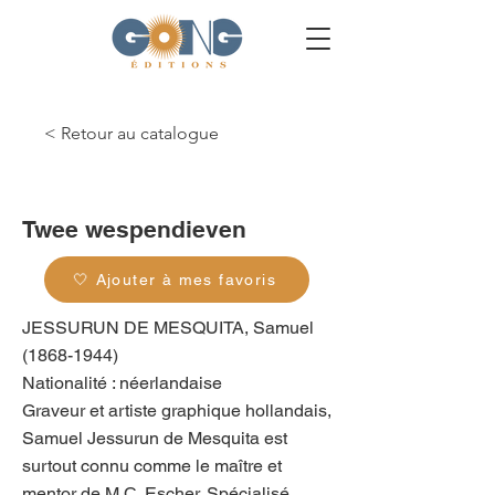
< Retour au catalogue
g_0094
Twee wespendieven
🤍 Ajouter à mes favoris
JESSURUN DE MESQUITA, Samuel
(1868-1944)
Nationalité : néerlandaise
Graveur et artiste graphique hollandais,
Samuel Jessurun de Mesquita est
surtout connu comme le maître et
mentor de M.C. Escher. Spécialisé