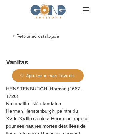
< Retour au catalogue
g_0180
Vanitas
🤍 Ajouter à mes favoris
HENSTENBURGH, Herman
(1667-
1726)
Nationalité : Néerlandaise
Herman Henstenburgh, peintre du
XVIIe-XVIIIe siècle à Hoorn, est réputé
pour ses natures mortes détaillées de
fleurs, oiseaux et insectes, souvent