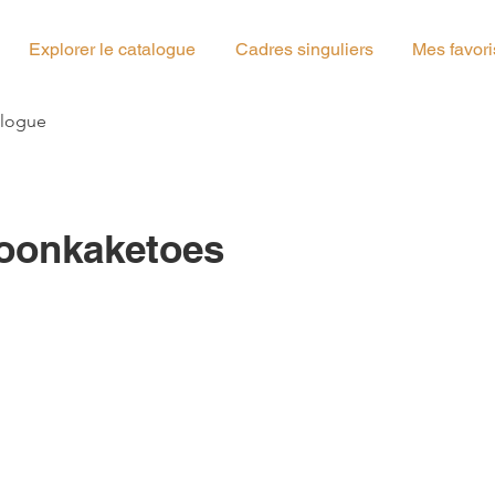
Explorer le catalogue
Cadres singuliers
Mes favori
g_00
alogue
roonkaketoes