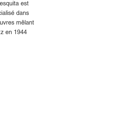
esquita est
ialisé dans
 œuvres mêlant
itz en 1944