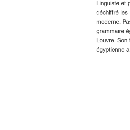
Linguiste et 
déchiffré les
moderne. Pas
grammaire ég
Louvre. Son t
égyptienne a