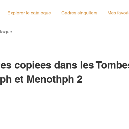
Explorer le catalogue
Cadres singuliers
Mes favori
g_00
alogue
res copiees dans les Tombe
ph et Menothph 2