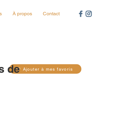
s
À propos
Contact
60
s de
🤍 Ajouter à mes favoris