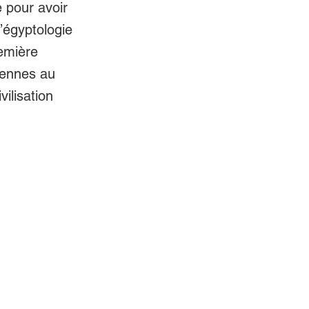
e pour avoir
l’égyptologie
remière
iennes au
ilisation